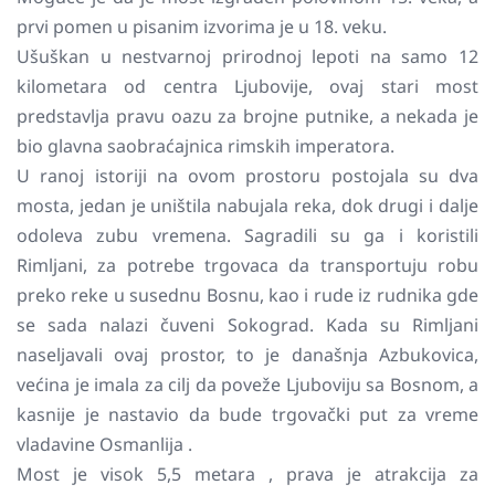
prvi pomen u pisanim izvorima je u 18. veku.
Ušuškan u nestvarnoj prirodnoj lepoti na samo 12
kilometara od centra Ljubovije, ovaj stari most
predstavlja pravu oazu za brojne putnike, a nekada je
bio glavna saobraćajnica rimskih imperatora.
U ranoj istoriji na ovom prostoru postojala su dva
mosta, jedan je uništila nabujala reka, dok drugi i dalje
odoleva zubu vremena. Sagradili su ga i koristili
Rimljani, za potrebe trgovaca da transportuju robu
preko reke u susednu Bosnu, kao i rude iz rudnika gde
se sada nalazi čuveni Sokograd. Kada su Rimljani
naseljavali ovaj prostor, to je današnja Azbukovica,
većina je imala za cilj da poveže Ljuboviju sa Bosnom, a
kasnije je nastavio da bude trgovački put za vreme
vladavine Osmanlija .
Most je visok 5,5 metara , prava je atrakcija za