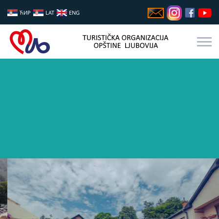
ЋИР
LAT
ENG
GASTRO FEST