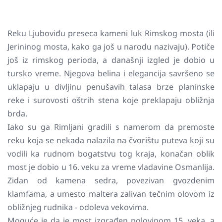
Reku Ljuboviđu preseca kameni luk Rimskog mosta (ili
Jerininog mosta, kako ga još u narodu nazivaju). Potiče
još iz rimskog perioda, a današnji izgled je dobio u
tursko vreme. Njegova belina i elegancija savršeno se
uklapaju u divljinu penušavih talasa brze planinske
reke i surovosti oštrih stena koje preklapaju obližnja
brda.
Iako su ga Rimljani gradili s namerom da premoste
reku koja se nekada nalazila na čvorištu puteva koji su
vodili ka rudnom bogatstvu tog kraja, konačan oblik
most je dobio u 16. veku za vreme vladavine Osmanlija.
Zidan od kamena sedra, povezivan gvozdenim
klamfama, a umesto maltera zalivan tečnim olovom iz
obližnjeg rudnika - odoleva vekovima.
Moguće je da je most izgrađen polovinom 15. veka, a