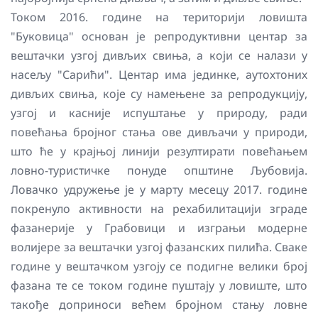
Током 2016. године на територији ловишта
"Буковица" основан је репродуктивни центар за
вештачки узгој дивљих свиња, а који се налази у
насељу "Сарићи". Центар има јединке, аутохтоних
дивљих свиња, које су намењене за репродукцију,
узгој и касније испуштање у природу, ради
повећања бројног стања ове дивљачи у природи,
што ће у крајњој линији резултирати повећањем
ловно-туристичке понуде општине Љубовија.
Ловачко удружење је у марту месецу 2017. године
покренуло активности на рехабилитацији зграде
фазанерије у Грабовици и изграњи модерне
волијере за вештачки узгој фазанских пилића. Сваке
године у вештачком узгоју се подигне велики број
фазана те се током године пуштају у ловиште, што
такође доприноси већем бројном стању ловне