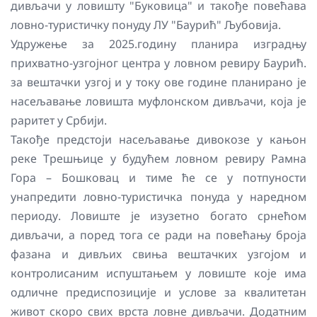
дивљачи у ловишту "Буковица" и такође повећава
ловно-туристичку понуду ЛУ "Баурић" Љубовија.
Удружење за 2025.годину планира изградњу
прихватно-узгојног центра у ловном ревиру Баурић.
за вештачки узгој и у току ове године планирано је
насељавање ловишта муфлонском дивљачи, која је
раритет у Србији.
Такође предстоји насељавање дивокозе у кањон
реке Трешњице у будућем ловном ревиру Рамна
Гора – Бошковац и тиме ће се у потпуности
унапредити ловно-туристичка понуда у наредном
периоду. Ловиште је изузетно богато срнећом
дивљачи, а поред тога се ради на повећању броја
фазана и дивљих свиња вештачких узгојом и
контролисаним испуштањем у ловиште које има
одличне предиспозиције и услове за квалитетан
живот скоро свих врста ловне дивљачи. Додатним