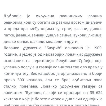
Љубовија је окружена планинским ловним
ревирима који су богати са разном врстом дивљачи
и предатора, међу којима су, срне, фазани, дивље
патке, јазавци, зечеви, дивље свиње, вукови, лисице,
дивље мачке, шакали, медведи и други.
Ловачко удружење "Баурић" основано је 1900.
године, и једно је од најстаријих ловачких удружења
основаних на територији Републике Србије, које
успешно послује и газдује ловиштем све ово време у
континуитету. Веома добро је организовано и броји
преко 300 чланова, али се број љубитеља лова
стално повећава. Ловачко удружење газдује са
ловиштем "Буковица", које се простире на 35 624
хектара и које је богато високом дивљачи од којих је
најбројнија срнећа дивљач, а затим и дивље свиње.