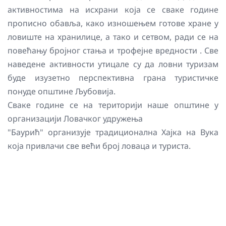
активностима на исхрани која се сваке године
прописно обавља, како изношењем готове хране у
ловиште на хранилице, а тако и сетвом, ради се на
повећању бројног стања и трофејне вредности . Све
наведене активности утицале су да ловни туризам
буде изузетно перспективна грана туристичке
понуде општине Љубовија.
Сваке године се на територији наше општине у
организацији Ловачког удружења
"Баурић" организује традиционална Хајка на Вука
која привлачи све већи број ловаца и туриста.