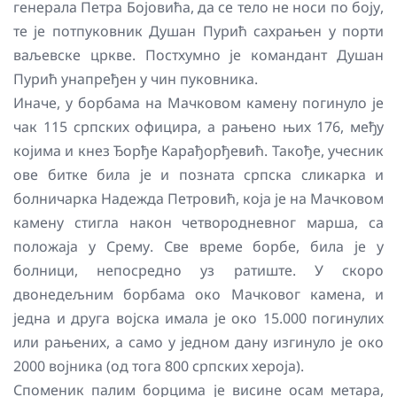
генерала Петра Бојовића, да се тело не носи по боју,
те је потпуковник Душан Пурић сахрањен у порти
ваљевске цркве. Постхумно је командант Душан
Пурић унапређен у чин пуковника.
Иначе, у борбама на Мачковом камену погинуло је
чак 115 српских официра, а рањено њих 176, међу
којима и кнез Ђорђе Карађорђевић. Такође, учесник
ове битке била је и позната српска сликарка и
болничарка Надежда Петровић, која је на Мачковом
камену стигла након четвородневног марша, са
положаја у Срему. Све време борбе, била је у
болници, непосредно уз ратиште. У скоро
двонедељним борбама око Мачковог камена, и
једна и друга војска имала је око 15.000 погинулих
или рањених, а само у једном дану изгинуло је око
2000 војника (од тога 800 српских хероја).
Споменик палим борцима је висине осам метара,