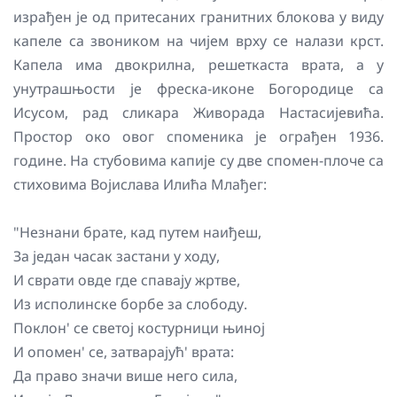
израђен је од притесаних гранитних блокова у виду
капеле са звоником на чијем врху се налази крст.
Капела има двокрилна, решеткаста врата, а у
унутрашњости је фрескa-иконe Богородице са
Исусом, рад сликара Живорада Настасијевића.
Простор око овог споменика је ограђен 1936.
године. На стубовима капије су две спомен-плоче са
стиховима Војислава Илића Млађег:
"Незнани брате, кад путем наиђеш,
За један часак застани у ходу,
И сврати овде где спавају жртве,
Из исполинске борбе за слободу.
Поклон' се светој костурници њиној
И опомен' се, затварајућ' врата:
Да право значи више него сила,