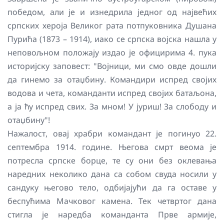
победом, али је и изнедрила једног од највећих
српских хероја Великог рата потпуковника Душана
Пурића (1873 – 1914), иако се српска војска нашла у
неповољном положају издао је официрима 4. пука
историјску заповест: "Војници, ми смо овде дошли
да гинемо за отаџбину. Командири испред својих
водова и чета, команданти испред својих батаљона,
а ја ћу испред свих. За мном! У јуриш! За слободу и
отаџбину"!
Нажалост, овај храбри командант је погинуо 22.
септембра 1914. године. Његова смрт веома је
потресла српске борце, те су они без оклевања
наредних неколико дана са собом свуда носили у
сандуку његово тело, одбијајући да га оставе у
беспућима Мачковог камена. Тек четвртог дана
стигла је наредба команданта Прве армије,