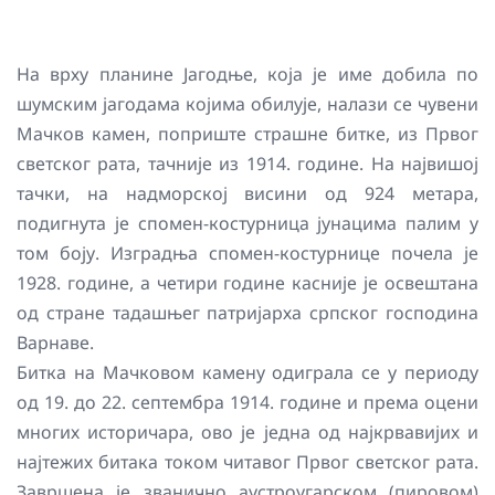
На врху планине Јагодње, која је име добила по
шумским јагодама којима обилује, налази се чувени
Мачков камен, поприште страшне битке, из Првог
светског рата, тачније из 1914. године. На највишој
тачки, на надморској висини од 924 метара,
подигнута је спомен-костурница јунацима палим у
том боју. Изградња спомен-костурнице почела је
1928. године, а четири године касније је освештана
од стране тадашњег патријарха српског господина
Варнаве.
Битка на Мачковом камену одиграла се у периоду
од 19. до 22. септембра 1914. године и према оцени
многих историчара, ово је једна од најкрвавијих и
најтежих битака током читавог Првог светског рата.
Завршена је званично аустроугарском (пировом)