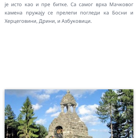
је исто као и пре битке. Са самог врха Мачковог
камена пружају се прелепи погледи ка Босни и
Херцеговини, Дрини, и Азбуковици.