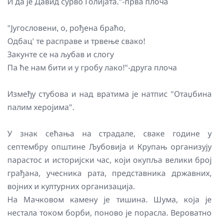
И да је Давид сурво Голијата."-прва плоча
"Југословени, о, рођена браћо,
Одбац' те расправе и трвење свако!
Закунте се на љубав и слогу
Па ће нам бити и у гробу лако!"-друга плоча
Између стубова и над вратима је натпис "Отаџбина
палим херојима".
У знак сећања на страдале, сваке године у
септембру општине Љубовија и Крупањ организују
парастос и историјски час, који окупља велики број
грађана, учесника рата, представника државних,
војних и културних организација.
На Мачковом камену је тишина. Шума, која је
нестала током борби, поново је порасла. Вероватно