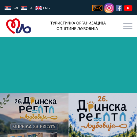
ЋИР
LAT
ENG