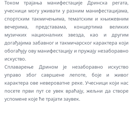
Током трајања манифестације Дринска регата,
учесници могу уживати у разним манифестацијама,
спортским такмичењима, тематским и књижевним
вечерима, представама, концертима великих
музичких националних звезда, као и другим
догађајима забавног и такмичарског карактера који
обогаћују ову манифестацију и пружају незаборавно
искуство.
Сплаварење Дрином је незаборавно искуство
управо због савршене лепоте, боје и живог
карактера ове невероватне реке. Учесници који нас
посете први пут се увек враћају, жељни да створе
успомене које ће трајати заувек.