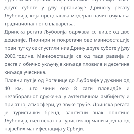
друге суботе у јулу организује Дринску регату
Љубовија, која представља модеран начин очувања
традиционалног сплаварења.
Дринска регата Љубовија одржава се више од две
деценије. Пионири и покретачи ове манифестације
први пут су се спустили низ Дрину друге суботе у јулу
2000.године. Манифестација се од тада развија и
расте и обично укључује хиљаде пловила и десетине
хиљада учесника.
Пловни пут је од Рогачице до Љубовије у дужини од
40 км, што чини око 8 сати пловидбе и
незаборавног дружења у аутентичном амбијенту и
пријатној атмосфери, уз звуке трубе. Дринска регата
је туристички бренд, заштитни знак општине
Љубовија, њен печат на туристичкој мапи и једна од
највећих манифестација у Србији.