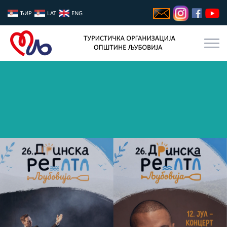
ЋИР
LAT
ENG