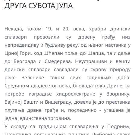
ДРУГА СУБОТА ЈУЛА
Некада, током 19. и 20. века, храбри дрински
сплавари превозили су дрвену грађу низ
непредвидиву и ћудљиву реку, од њеног настанка у
Црној Гори, код Шћепан поља, до Шапца, па и даље
до Београда и Смедерева. Неустрашиви и вешти
дрински сплавари савладали су сурову природу
реке Зеленике током свих годишњих доба.
Средином двадесетог века, блокада тока Дрине, за
потребе изградње хидроелектране у Зворнику,
Бајиној Башти и Вишеграду, довела је до престанка
плутања дрвне грађе и, последично - угашена је
једна јединствена трговина.
У складу са традицијом сплаварења у Подрињу,
Туристичка организација општине Љубовија сваке