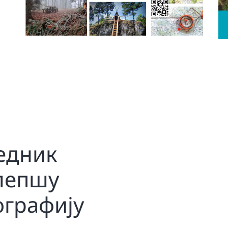
едник
јлепшу
ографију