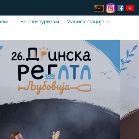
зам
Верски туризам
Манифестације