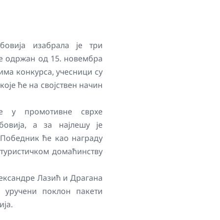
бовија изабрала је три
је одржан од 15. новембра
има конкурса, учесници су
оје ће на својствен начин
се у промотивне сврхе
бовија, а за најлешу је
 Победник ће као награду
 туристичком домаћинству
лександре Лазић и Драгана
 уручени поклон пакети
ја.