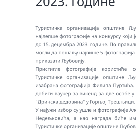
2023. године
Туристичка организација општине Љу
најлепше фотографије на конкурсу који 
до 15. децембра 2023. године. По правил
могли да пошаљу највише 5 фотографија к
приказати Љубовију.
Пристигле фотографије користиће 
Туристичке организације општине Љу
изабрана фотографија Филипа Пуртића.
добити ваучер за викенд за две особе у
"Дринска дедовина" у Горњој Трешњици.
У најужи избор су ушле и фотографије А
Недељковића, а као награда биће им
Туристичке организације општине Љубови