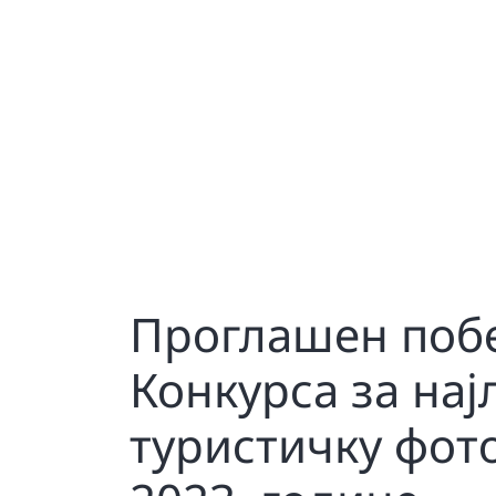
Проглашен поб
Конкурса за на
туристичку фот